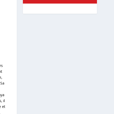
rs
nt
e,
 Sa
nya
, il
e et
,