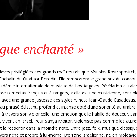
gue enchanté »
élèves privilégiées des grands maîtres tels que Mstislav Rostropovitch,
Chebalin du Quatuor Borodin. Elle remportera le grand prix du concou
Académie internationale de musique de Los Angeles. Révélation et tale
reux médias français et étrangers, « elle est une musicienne, sensibl
lle avec une grande justesse des styles », note Jean-Claude Casadesus.
u au phrasé éclatant, profond et intense doté d’une sonorité au timbre
 à travers son violoncelle, une émotion qu’elle habille de douceur. Sa
t vivent en Israël. Pour Sanya Kroitor, violoniste pas comme les autres
 et la ressentir dans la moindre note. Entre jazz, folk, musique classiqu
nivers riche et propre à lui-même. D’origine israëlienne, né en Moldavie