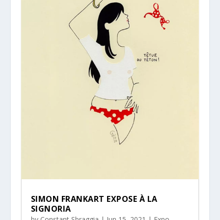
SIMON FRANKART EXPOSE À LA
SIGNORIA
by
Constant Sbraggia
|
Jun 15, 2021
|
Expo
,