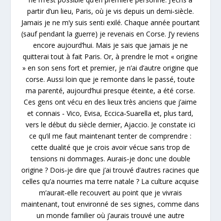
partir d’un lieu, Paris, où je vis depuis un demi‑siècle.
Jamais je ne m’y suis senti exilé. Chaque année pourtant
(sauf pendant la guerre) je revenais en Corse. J’y reviens
encore aujourd’hui. Mais je sais que jamais je ne
quitterai tout à fait Paris. Or, à prendre le mot « origine
» en son sens fort et premier, je n’ai d’autre origine que
corse. Aussi loin que je remonte dans le passé, toute
ma parenté, aujourd’hui presque éteinte, a été corse.
Ces gens ont vécu en des lieux très anciens que j’aime
et connais ‑ Vico, Evisa, Eccica‑Suarella et, plus tard,
vers le début du siècle dernier, Ajaccio. Je constate ici
ce qu’il me faut maintenant tenter de comprendre :
cette dualité que je crois avoir vécue sans trop de
tensions ni dommages. Aurais‑je donc une double
origine ? Dois‑je dire que j’ai trouvé d’autres racines que
celles qu’a nourries ma terre natale ? La culture acquise
m’aurait‑elle recouvert au point que je vivrais
maintenant, tout environné de ses signes, comme dans
un monde familier où j’aurais trouvé une autre