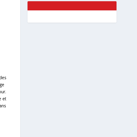
 des
ège
our.
e et
ans