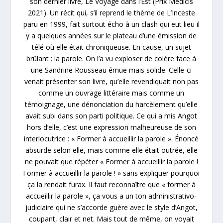
son dernier livre, Le Voyage dans l’Est (Prix Médicis
2021). Un récit qui, s’il reprend le thème de L’Inceste
paru en 1999, fait surtout écho à un clash qui eut lieu il
y a quelques années sur le plateau d’une émission de
télé où elle était chroniqueuse. En cause, un sujet
brûlant : la parole. On l’a vu exploser de colère face à
une Sandrine Rousseau émue mais solide. Celle-ci
venait présenter son livre, qu’elle revendiquait non pas
comme un ouvrage littéraire mais comme un
témoignage, une dénonciation du harcèlement qu’elle
avait subi dans son parti politique. Ce qui a mis Angot
hors d’elle, c’est une expression malheureuse de son
interlocutrice : « Former à accueillir la parole ». Énoncé
absurde selon elle, mais comme elle était outrée, elle
ne pouvait que répéter « Former à accueillir la parole !
Former à accueillir la parole ! » sans expliquer pourquoi
ça la rendait furax. Il faut reconnaître que « former à
accueillir la parole », ça vous a un ton administrativo-
judiciaire qui ne s’accorde guère avec le style d’Angot,
coupant, clair et net. Mais tout de même, on voyait