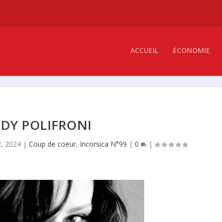
ACCUEIL
ÉCONOMIE
DY POLIFRONI
2, 2024
|
Coup de coeur
,
Incorsica N°99
|
0
|