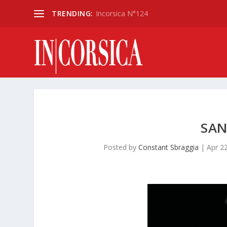
TRENDING:
Incorsica N°124
SAN
Posted by
Constant Sbraggia
|
Apr 2