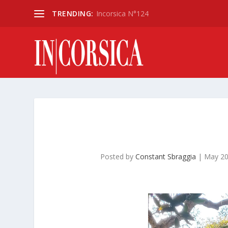
TRENDING:
Incorsica N°124
Posted by
Constant Sbraggia
|
May 20