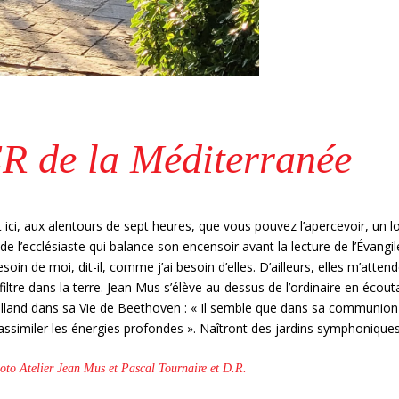
 de la Méditerranée
st ici, aux alentours de sept heures, que vous pouvez l’apercevoir, un l
de l’ecclésiaste qui balance son encensoir avant la lecture de l’Évangil
soin de moi, dit-il, comme j’ai besoin d’elles. D’ailleurs, elles m’atten
’infiltre dans la terre. Jean Mus s’élève au-dessus de l’ordinaire en écout
Rolland dans sa Vie de Beethoven : « Il semble que dans sa communion
’en assimiler les énergies profondes ». Naîtront des jardins symphoniques
to Atelier Jean Mus et Pascal Tournaire et D.R.