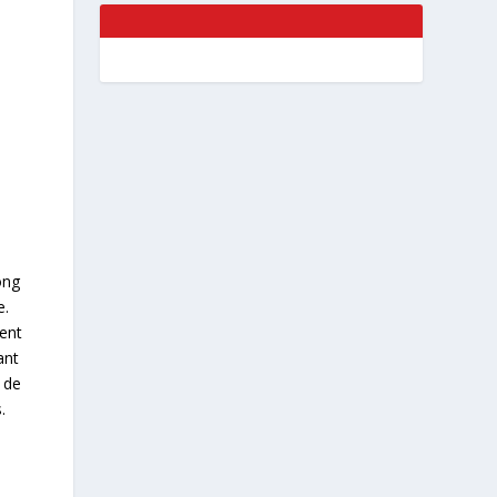
ong
e.
dent
ant
 de
.