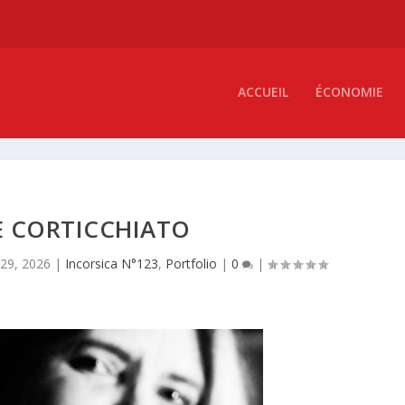
ACCUEIL
ÉCONOMIE
E CORTICCHIATO
 29, 2026
|
Incorsica N°123
,
Portfolio
|
0
|