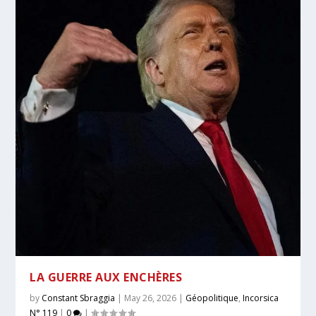
LA GUERRE AUX ENCHÈRES
by
Constant Sbraggia
|
May 26, 2026
|
Géopolitique
,
Incorsica
N° 119
|
0
|