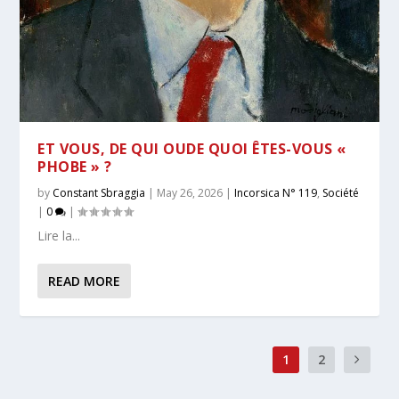
ET VOUS, DE QUI OUDE QUOI ÊTES-VOUS «
PHOBE » ?
by
Constant Sbraggia
|
May 26, 2026
|
Incorsica N° 119
,
Société
|
0
|
Lire la...
READ MORE
1
2