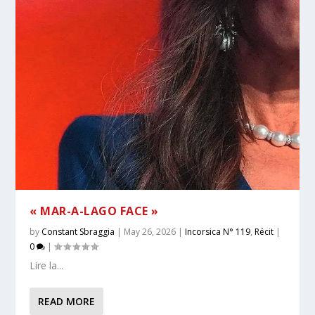
« MAR-A-LAGO FACE »
by
Constant Sbraggia
|
May 26, 2026
|
Incorsica N° 119
,
Récit
|
0
|
Lire la...
READ MORE