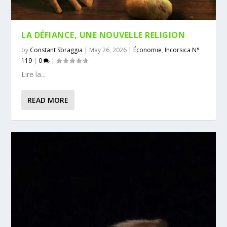
LA DÉFIANCE, UNE NOUVELLE RELIGION
by
Constant Sbraggia
|
May 26, 2026
|
Économie
,
Incorsica N°
119
|
0
|
Lire la...
READ MORE