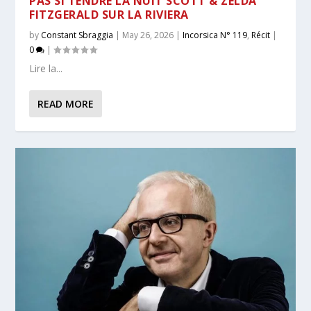
PAS SI TENDRE LA NUIT SCOTT & ZELDA
FITZGERALD SUR LA RIVIERA
by
Constant Sbraggia
|
May 26, 2026
|
Incorsica N° 119
,
Récit
|
0
|
Lire la...
READ MORE