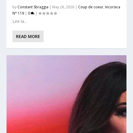
by
Constant Sbraggia
|
May 26, 2026
|
Coup de coeur
,
Incorsica
N° 119
|
0
|
Lire la...
READ MORE