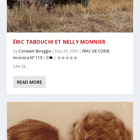
ÉRIC TABOUCHI ET NELLY MONNIER
by
Constant Sbraggia
|
May 26, 2026
|
FRAC DE CORSE
,
Incorsica N° 119
|
0
|
Lire la...
READ MORE