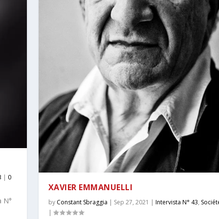
3
|
0
XAVIER EMMANUELLI
a N°
by
Constant Sbraggia
|
Sep 27, 2021
|
Intervista N° 43
,
Sociét
|