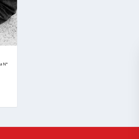
ta N°