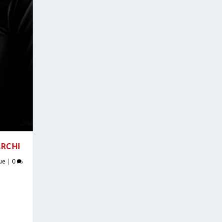
ARCHI
ue
|
0