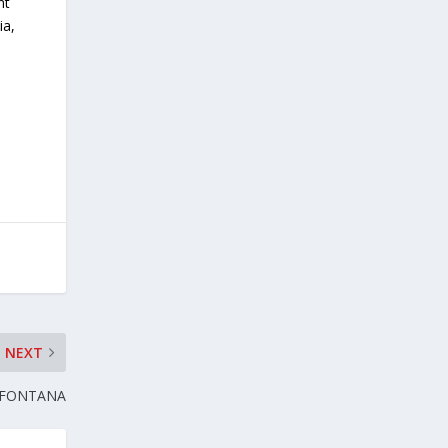
nt
ia,
NEXT
 FONTANA