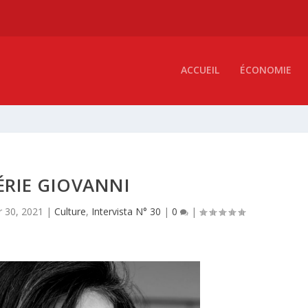
ACCUEIL
ÉCONOMIE
ÉRIE GIOVANNI
r 30, 2021
|
Culture
,
Intervista N° 30
|
0
|