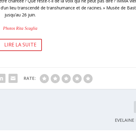
’être chantée ? Que reste-t-il de la voix qui ne peut pas dire ? IMMA vie
d’un lieu transcendé de transhumance et de racines. » Musée de Bast
jusqu’au 26 juin.
Photos Rita Scaglia
LIRE LA SUITE
RATE:
EVELAINE