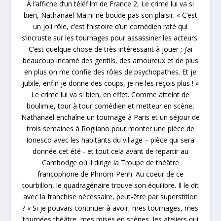
À l’affiche d’un téléfilm de France 2, Le crime lui va si
bien, Nathanaël Maïni ne boude pas son plaisir. « C’est
un joli rôle, c’est l’histoire d’un comédien raté qui
s’incruste sur les tournages pour assassiner les acteurs.
C’est quelque chose de très intéressant à jouer ; j’ai
beaucoup incarné des gentils, des amoureux et de plus
en plus on me confie des rôles de psychopathes. Et je
jubile, enfin je donne des coups, je ne les reçois plus ! »
Le crime lui va si bien, en effet. Comme atteint de
boulimie, tour à tour comédien et metteur en scène,
Nathanaël enchaîne un tournage à Paris et un séjour de
trois semaines à Rogliano pour monter une pièce de
Ionesco avec les habitants du village – pièce qui sera
donnée cet été - et tout cela avant de repartir au
Cambodge où il dirige la Troupe de théâtre
francophone de Phnom-Penh. Au coeur de ce
tourbillon, le quadragénaire trouve son équilibre. Il le dit
avec la franchise nécessaire, peut-être par superstition
? « Si je pouvais continuer à avoir, mes tournages, mes
tournées théâtre, mes mises en scènes, les ateliers qui