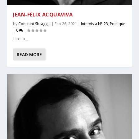
JEAN-FÉLIX ACQUAVIVA
by
Constant Sbraggia
|
Feb 26, 2021
|
Intervista N° 23
,
Politique
|
0
|
Lire la...
READ MORE