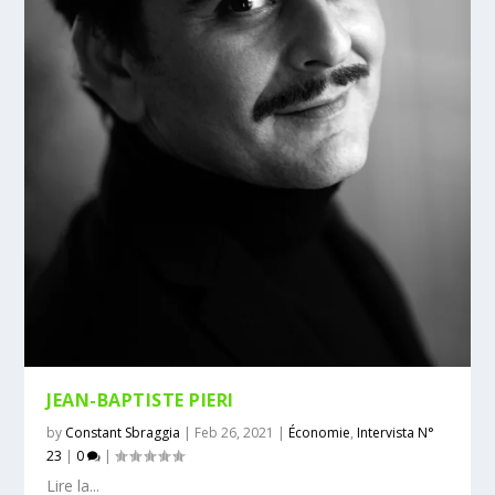
JEAN-BAPTISTE PIERI
by
Constant Sbraggia
|
Feb 26, 2021
|
Économie
,
Intervista N°
23
|
0
|
Lire la...