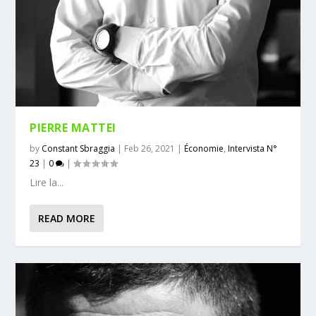
PIERRE MATTEI
by
Constant Sbraggia
|
Feb 26, 2021
|
Économie
,
Intervista N°
23
|
0
|
Lire la...
READ MORE