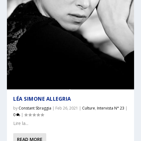
LÉA SIMONE ALLEGRIA
by
Constant Sbraggia
|
Feb 26, 2021
|
Culture
,
Intervista N° 23
|
0
|
Lire la...
READ MORE