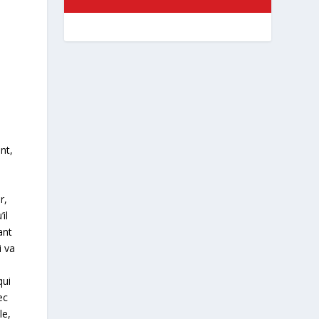
nt,
à
r,
il
ant
i va
qui
ec
le,