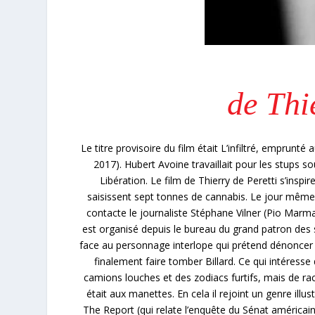
de Thi
Le titre provisoire du film était L’infiltré, emprun
2017). Hubert Avoine travaillait pour les stups sou
Libération. Le film de Thierry de Peretti s’inspi
saisissent sept tonnes de cannabis. Le jour même
contacte le journaliste Stéphane Vilner (Pio Marmaï)
est organisé depuis le bureau du grand patron des s
face au personnage interlope qui prétend dénoncer u
finalement faire tomber Billard. Ce qui intéresse 
camions louches et des zodiacs furtifs, mais de racon
était aux manettes. En cela il rejoint un genre il
The Report (qui relate l’enquête du Sénat américain sur