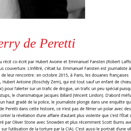
erry de Peretti
té au récit co-écrit par Hubert Avoine et Emmanuel Fansten (Robert Laffo
s couverture. L’infiltré, c’était lui. Emmanuel Fansten est journaliste 
re de leur rencontre : en octobre 2015, à Paris, les douanes françaises
, Hubert Antoine (Roschdy Zem), qui est tout sauf un enfant de chœu
 pour l’alerter sur un trafic de drogue, un trafic un peu spécial puisqu’
tups, le charismatique Jacques Billard (Vincent Lindon). D’abord méfi
n haut gradé de la police, le journaliste plonge dans une enquête qu
de Peretti dans cette histoire, ce n’est pas de filmer un polar avec des
ter la révélation d’une affaire d’autant plus violente que c’est l’État 
lustré par Oliver Stone avec Snowden et plus récemment Scott Burns av
 l’utilisation de la torture par la CIA). C’est aussi le portrait d’une vil