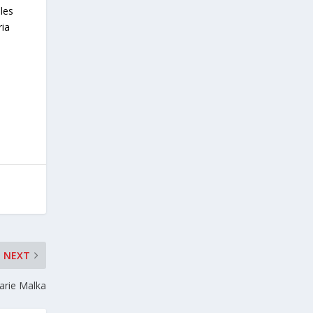
 les
ria
NEXT
arie Malka