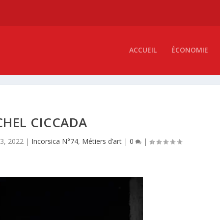
ACCUEIL
ÉCONOMIE
CHEL CICCADA
13, 2022
|
Incorsica N°74
,
Métiers d’art
|
0
|