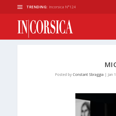
TRENDING:
Incorsica N°124
MI
Posted by
Constant Sbraggia
|
Jan 