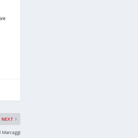
s
pre
NEXT
l Marcaggi