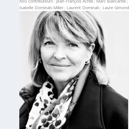
Nos contributeurs : Jean-François Achilli ; Marc Biancarell
Isabelle Dominati-Miller ; Laurent Dominati ; Laure Gimondi