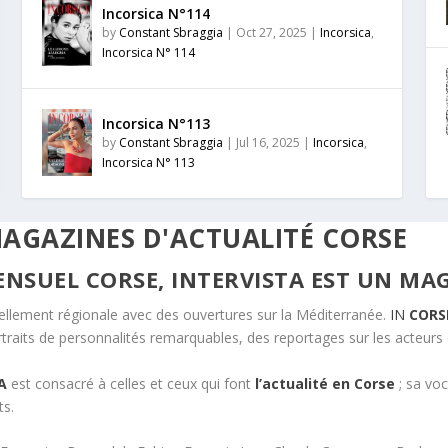
Incorsica N°114
by
Constant Sbraggia
|
Oct 27, 2025
|
Incorsica
,
Incorsica N° 114
Incorsica N°113
by
Constant Sbraggia
|
Jul 16, 2025
|
Incorsica
,
Incorsica N° 113
MAGAZINES D'ACTUALITÉ CORSE
ENSUEL CORSE,
INTERVISTA
EST UN MAG
ellement régionale avec des ouvertures sur la Méditerranée.
IN
CORS
 portraits de personnalités remarquables, des reportages sur les acteur
A
est consacré à celles et ceux qui font
l’actualité en Corse
; sa voc
ts.