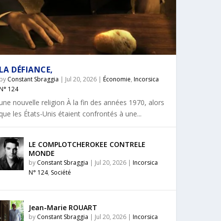
LA DÉFIANCE,
by
Constant Sbraggia
|
Jul 20, 2026
|
Économie
,
Incorsica
N° 124
une nouvelle religion À la fin des années 1970, alors
que les États-Unis étaient confrontés à une...
LE COMPLOTCHEROKEE CONTRELE
MONDE
by
Constant Sbraggia
|
Jul 20, 2026
|
Incorsica
N° 124
,
Société
Jean-Marie ROUART
by
Constant Sbraggia
|
Jul 20, 2026
|
Incorsica