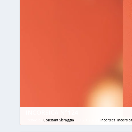
INCORSICA N°124
Posted by
Constant Sbraggia
|
Jul 20, 2026
|
Incorsica
,
Incorsic