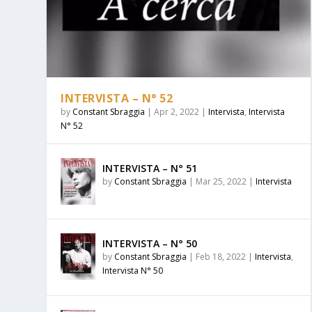
INTERVISTA – N° 52
by
Constant Sbraggia
|
Apr 2, 2022
|
Intervista
,
Intervista
INCORSICA N°123
INCORSICA N°122
INCORSICA N°121
INCORSICA N°120
INCORSICA N°119
N° 52
Posted by
Posted by
Posted by
Posted by
Posted by
Constant Sbraggia
Constant Sbraggia
Constant Sbraggia
Constant Sbraggia
Constant Sbraggia
|
|
|
|
|
Jun 29, 2026
May 26, 2026
May 26, 2026
May 26, 2026
May 26, 2026
|
|
|
|
|
Incorsica
Incorsica N° 122
Incorsica N° 121
Incorsica N° 120
Incorsica N° 119
,
Incorsi
INTERVISTA – N° 51
by
Constant Sbraggia
|
Mar 25, 2022
|
Intervista
INTERVISTA – N° 50
by
Constant Sbraggia
|
Feb 18, 2022
|
Intervista
,
Intervista N° 50