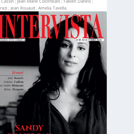
a Cassin ; Jean-Marie Colombani ; Fabien Danesi ;
razi ; Jean Rouaud ; Amelia Tavella.