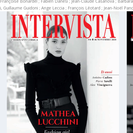
i ; Françoise Bonardel ; Fabien Danesi ; Jean-Claude Casanova ; Barbar
, Guillaume Guidoni ; Ange Leccia ; François Léotard ; Jean-Noël Panc