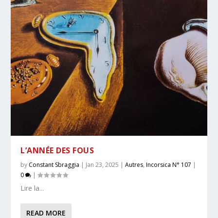
L’ANNÉE DES FOUS
by
Constant Sbraggia
|
Jan 23, 2025
|
Autres
,
Incorsica N° 107
|
0
|
Lire la...
READ MORE