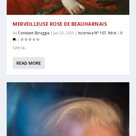
MERVEILLEUSE ROSE DE BEAUHARNAIS
by
Constant Sbraggia
|
Jan 23, 2025
|
Incorsica N° 107
,
Récit
|
0
|
Lire la...
READ MORE