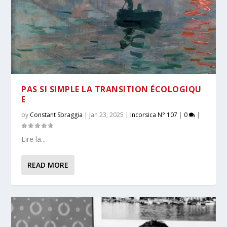
PAS SI SIMPLE LA TRANSITION ÉCOLOGIQU
E
by
Constant Sbraggia
|
Jan 23, 2025
|
Incorsica N° 107
|
0
|
Lire la...
READ MORE