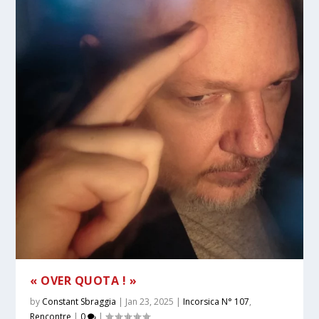
« OVER QUOTA ! »
by
Constant Sbraggia
|
Jan 23, 2025
|
Incorsica N° 107
,
Rencontre
|
0
|